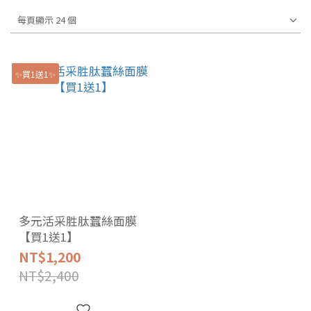
每頁顯示 24 個
✨買1送1✨
多元活采胜肽蠶絲面膜
【買1送1】
NT$1,200
NT$2,400