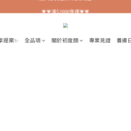
💗💗加入會員送150元購物金💗💗
💗💗滿$2000免運💗💗
💗💗加入會員送150元購物金💗💗
享提案✨
全品項
關於初度顏
專業見證
養膚