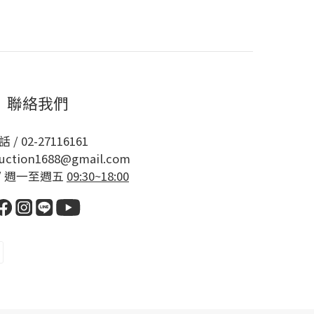
肌膚都偷偷變水潤了～ 選用日本頂級蠶絲，親
五胜肽修護肌膚屏障並提高保濕，另外還有添
了 「藍銅胜肽洗卸凝膠」
效清潔和彩妝，並且保持肌膚水潤，讓清潔的
聯絡我們
書 : 曼蒂】
 / 02-27116161
uction1688@gmail.com
/ 週一至週五
09:30~18:00