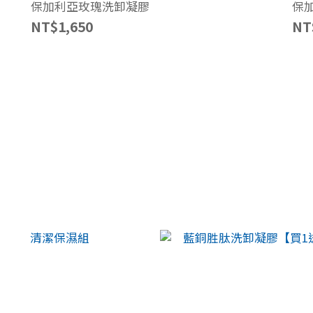
保加利亞玫瑰洗卸凝膠
保
NT$1,650
NT