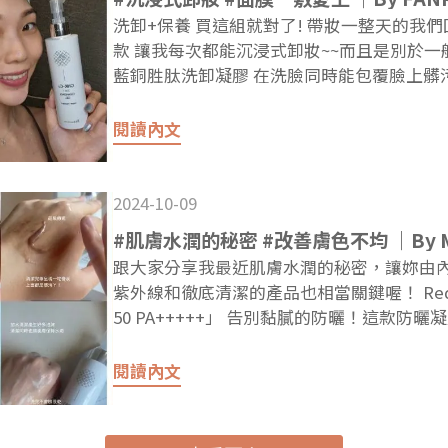
洗卸+保養 買這組就對了! 帶妝一整天的我
款 讓我每次都能沉浸式卸妝~~而且是別於一般
藍銅胜肽洗卸凝膠 在洗臉同時能包覆臉上髒
絲感， 能夠輕鬆卸除彩妝間髒污，而且裡面
新， 重點是可以緊緻肌膚‼接著可以直接加
閱讀內文
溫和但同時又保持水潤， 洗的時候還有淡淡
適~ 日常淡妝都可以輕鬆卸除乾淨，洗完後
卸妝洗臉的人，一定要試試看這款洗卸二合一
2024-10-09
的一敷直接愛上 不開團給你們真的不行!! 兩
#肌膚水潤的秘密 #改善膚色不均 ｜By M
臉部的保濕緊繃感我超愛~ #初度顏新肌膜 
跟大家分享我最近肌膚水潤的秘密，讓妳由內
首次使用到這種果凍凝膜最保濕的一款! 完
紫外線和徹底清潔的產品也相當關鍵喔！ Reduction&Biocode 「水感清透防曬凝露 SPF
子玻尿酸以及戀愛因子+洛神花萃取，敷完後
50 PA+++++」 告別黏膩的防曬！這款防曬凝露質地輕盈，是一款保護環境友善的海洋配
殘留臉上的防護膜 讓整個臉好像年輕回春了一
方，而且是市售少見的PA+++++!!居然
擇 #多元活采胜肽蠶絲面膜 嚴選日本頂級
的問題!此外也新增了鎖水磁石保濕成分，能
閱讀內文
內含有五胜肽+膠原蛋白，敷完肌膚恢復光澤又
胜肽水凝露」 這是一款輕精華的凝露，使用起來完全不黏膩，它採用高階微脂囊技術，
肌膚達到細緻同時兼具保濕的一款面膜! 【IG :
讓這款水凝露能深入肌膚補水，減少乾燥細
還具有強力保濕，讓妳全日水嫩不乾燥，我