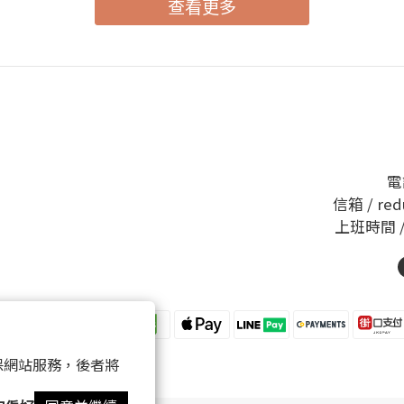
查看更多
屑！ 「多元活采胜肽蠶絲面膜」 我用完馬上肌膚變亮！超級厲害～精華液還多到用不完
偷偷跟大聲說可以把剩餘的擦在其他肌膚 ! 
膚力十足，這款面膜能密集匯入精華，含有
加膠原蛋白，在使用完後有感受到肌膚明顯提亮且變得更光滑
這款洗卸凝膠結合藍銅胜肽與微晶酵素，有
同時不傷肌膚！ 很難得會看到有添加藍銅胜肽的商品! 使用過後感受很好，肌膚不再感受
那麼緊繃，且膚況穩定許多 重點是凝膠會把髒污都集結成一團！超級療癒～而且繼續使
用它洗臉水潤不乾澀～ 【IG : Mandy】【小紅
電話
信箱 / red
上班時間 
 以確保網站服務，後者將