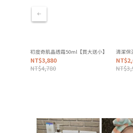
初度奇肌晶透霜50ml【買大送小】
清潔保
NT$3,880
NT$2,
NT$4,780
NT$3,