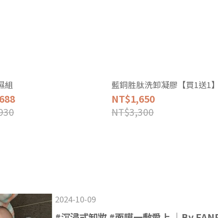
濕組
藍銅胜肽洗卸凝膠【買1送1
688
NT$1,650
930
NT$3,300
2024-10-09
#沉浸式卸妝 #面膜一敷愛上 ｜By FAN