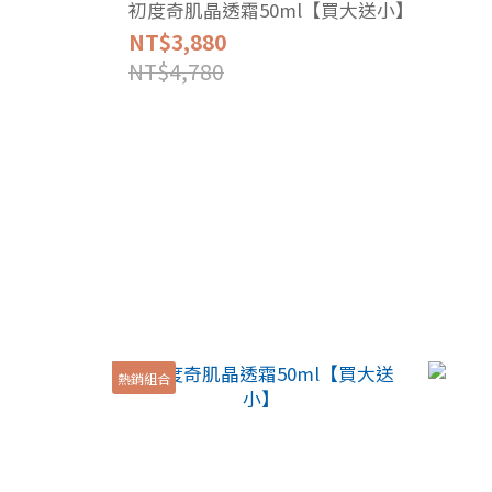
初度奇肌晶透霜50ml【買大送小】
NT$3,880
NT$4,780
熱銷組合