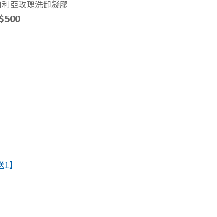
加利亞玫瑰洗卸凝膠
初度晶泌輕精
$500
NT$2,980