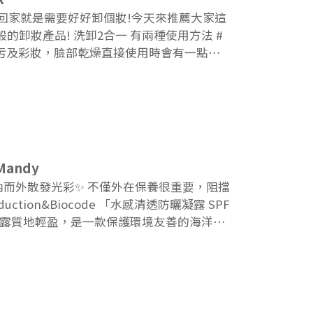
們回家就是需要好好卸個妝!今天來推薦大家這
的卸妝產品! 洗卸2合一 有兩種使用方法 #
污及彩妝，臉部乾燥直接使用時會有一點牽
含有藍銅胜肽，可以深層補水促進肌膚更
水洗臉，加水後輕搓就會起泡~ 洗起來非常的
的柑橘香，但不是化學的那種，洗起來很舒
的臉部肌膚超柔軟又不乾澀緊繃!下班想要快速
藍銅胜肽洗卸凝膠接著他們家的面膜 我真
款面膜都超好用~~~先來介紹第一款面膜 敷完
andy
類似果凍凝膜的面膜布料，非常服貼臉部! 是我
而外散發光彩✨ 不僅外在保養很重要，阻擋
全吸附了滿滿的精華液，裡面含有高保濕大分
肌膚整個光澤保水! 而且超愛敷完那個精華液
番!!超推!!接著如果想要更追求保濕 可以選
可以迅速吸收並且好推開，還能有效改善膚色不均
蠶絲特長纖維面膜布，非常的親膚同時又服貼，
有效提升膚況，讓肌膚水潤又透亮！ 「藍銅
亮白~~ 是款可以有效改善暗沉粗糙感， 讓
 FANR】
紋，讓肌膚緊緻柔嫩，整體質感瞬間提升！它
個人使用完後也有感受到肌膚不再那麼容易起