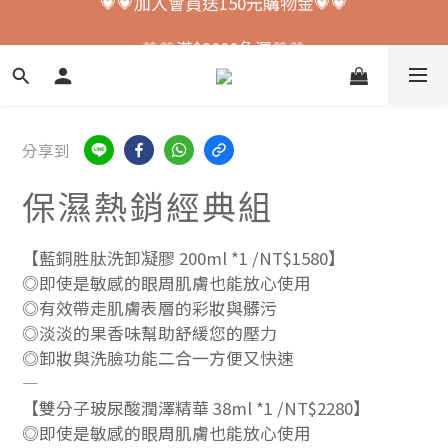
💗💗加入會員送150元購物金💗💗
💗💗滿$2000免運💗💗
💗💗加入會員送150元購物金💗💗
分享到
保濕熱銷經典組
【藍銅胜肽洗卸凝膠 200ml *1 /NT$1580】
◎即使是敏感的眼周肌膚也能放心使用
◎有效帶走肌膚表層的彩妝與髒污
◎淡淡的果香味幫助舒緩您的壓力
◎卸妝與洗臉功能二合一方便又快速
—
【雙分子玻尿酸潤澤精華 38ml *1 /NT$2280】
◎即使是敏感的眼周肌膚也能放心使用