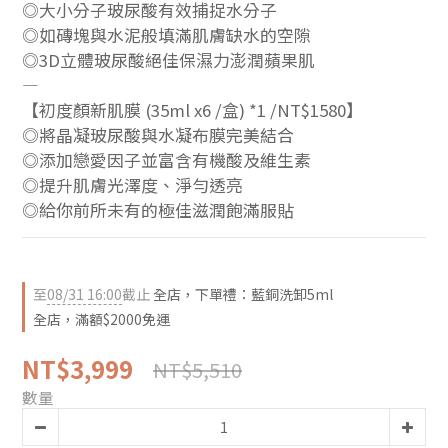
◎大小分子玻尿酸有效捕捉水分子
◎如磚塊與水泥般填滿肌膚缺水的空隙
◎3D立體玻尿酸絕佳保濕力澎潤蘋果肌
—
【初度顏新肌膜 (35ml x6 /盒) *1 /NT$1580】
◎將晶凝玻尿酸與水凝布膜完美結合
◎添加戀愛因子並富含有機酸及維生素
◎提升肌膚光澤度、淨勻透亮
◎給你前所未有的極佳滋潤飽滿服貼
至
08/31 16:00
截止
全店，下單禮：藍銅洗卸5ml
全店，滿額$2000免運
NT$3,999
NT$5,510
數量