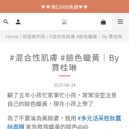
💗💗加入會員送150元購物金💗💗
💗💗滿$2000免運💗💗
💗💗加入會員送150元購物金💗💗
Home
/
部落格列表
/
#混合性肌膚 #臉色蠟黃｜By 賈桂琳
#混合性肌膚 #臉色蠟黃｜By
賈桂琳
2023-08-24
顧了五年小孩忙家事忙小孩，常常沒空注意
自己的臉色蠟黃，現在小孩上學了
為了不要淪為黃臉婆，我用
#多元活采胜肽蠶
絲面膜
來急救我蠟黃的臉色@@