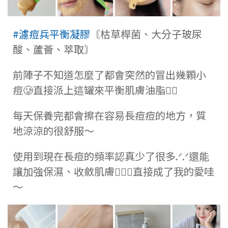
#濾痘兵平衡凝膠
〘枯草桿菌、大分子玻尿
酸、蘆薈、萃取〙
前陣子不知道怎麼了都會突然的冒出幾顆小
痘🥲直接派上這罐來平衡肌膚油脂✋🏻
每天保養完都會擦在容易長痘痘的地方，質
地涼涼的很舒服～
使用到現在長痘的頻率認真少了很多.ᐟ‪.ᐟ還能
讓加強保濕、收斂肌膚🧏🏻‍♀️直接成了我的愛哇
～