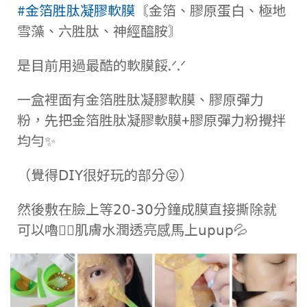
#金箔胜肽凝膠軟膜
〘金箔、膠原蛋白、極地
雪藻、六胜肽、神經醯胺〙
是目前用過最酷的軟膜餒.ᐟ‪.ᐟ
一盒裡面有金箔胜肽凝膠軟膜、膠原彈力
粉，先把金箔胜肽凝膠軟膜+膠原彈力粉攪拌
均勻✨
（覺得𝖣𝖨𝖸很好玩的部分😝）
然後敷在臉上等𝟤𝟢-𝟥𝟢分鐘成膜直接撕除就
可以嚕👌🏻肌膚水潤透亮感馬上𝗎𝗉𝗎𝗉💦