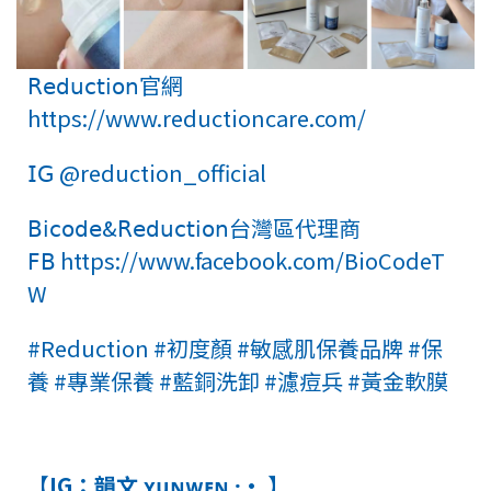
𝖱𝖾𝖽𝗎𝖼𝗍𝗂𝗈𝗇官網
https://www.reductioncare.com/
𝖨𝖦
@reduction_official
𝖡𝗂𝖼𝗈𝖽𝖾&𝖱𝖾𝖽𝗎𝖼𝗍𝗂𝗈𝗇台灣區代理商
𝖥𝖡 https://www.facebook.com/BioCodeT
W
#Reduction
#初度顏
#敏感肌保養品牌
#保
養
#專業保養
#藍銅洗卸
#濾痘兵
#黃金軟膜
【IG：韻文 ʏᴜɴᴡᴇɴ ·͜· ︎︎】