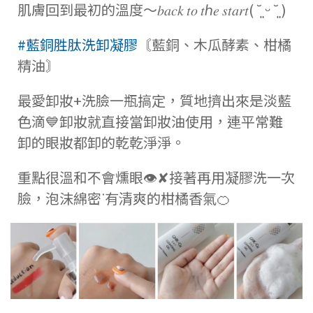
肌膚回到最初的溫度～𝑏𝑎𝑐𝑘 𝑡𝑜 𝑡ℎ𝑒 𝑠𝑡𝑎𝑟𝑡( ˘͈ ᵕ ˘͈ )
#藍銅胜肽洗卸凝膠
〘藍銅、木瓜酵素、柑橘
精油〙
最愛卸妝+洗臉一瓶搞定，質地擠出來是淡藍
色滴💙卸妝就直接當卸妝油使用，連平常難
卸的眼妝都卸的乾乾淨淨。
重點很溫和不會燻眼👁️✘接著再用凝膠洗一次
臉，泡沫綿密ᐝ有清爽的柑橘香氣🍊