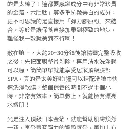
的是太棒了！這都要感謝成分中有非常珍貴
的金箔、六胜肽」等多重抗皺美白的成分，
更不可思議的是直接用「彈力膠原粉」來結
合，等於是讓保養直接加乘到極致的地步，
難怪我一敷就美到不行啊！
敷在臉上，大約20~30分鐘後讓精華完整吸收
之後，先把面膜整片剝除，再用清水洗淨就
可以囉，簡簡單單就能享受居家頂級臉部
SPA，真的是太美好啦!還可以搭配洗臉巾快
速洗淨軟膜，整個保養的時間不過半個小
時，非常有效率，簡單敷上，就能擁有漂亮
水嫩肌！
光是注入頂級日本金箔，就能幫助肌膚煥然
一新，享受豐潤彈力的驚艷感受，再加上有