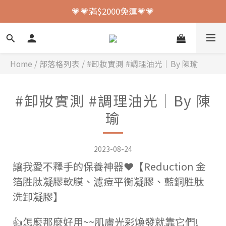
💗💗加入會員送150元購物金💗💗
💗💗滿$2000免運💗💗
💗💗加入會員送150元購物金💗💗
Home
/
部落格列表
/
#卸妝實測 #調理油光｜By 陳瑜
#卸妝實測 #調理油光｜By 陳
瑜
2023-08-24
讓我愛不釋手的保養神器❤️【Reduction 金
箔胜肽凝膠軟膜、濾痘平衡凝膠、藍銅胜肽
洗卸凝膠】
👍怎麼那麼好用~~肌膚光彩煥發就靠它們!