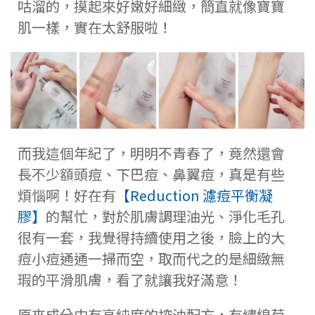
咕溜的，摸起來好嫩好細緻，簡直就像寶寶
肌一樣，實在太舒服啦！
而我這個年紀了，明明不青春了，竟然還會
長不少額頭痘、下巴痘、鼻翼痘，真是有些
煩惱啊！好在有
【Reduction 濾痘平衡凝
膠】
的幫忙，對於肌膚調理油光、淨化毛孔
很有一套，我覺得持續使用之後，臉上的大
痘小痘通通一掃而空，取而代之的是細緻無
瑕的平滑肌膚，看了就讓我好滿意！
原來成分中有高純度的控油配方，有繡線菊