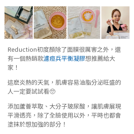
Reduction初度顏除了面膜很厲害之外，
還
有一個熱銷款
濾痘兵平衡凝膠
想推薦給大
家！
這麽炎熱的天氣，肌膚容易油脂分泌旺盛的
人一定要試試看🥺
添加蘆薈萃取、大分子玻尿酸，讓肌膚展現
平滑透亮，
除了全臉使用以外，平時也都會
塗抹於想加強的部分！