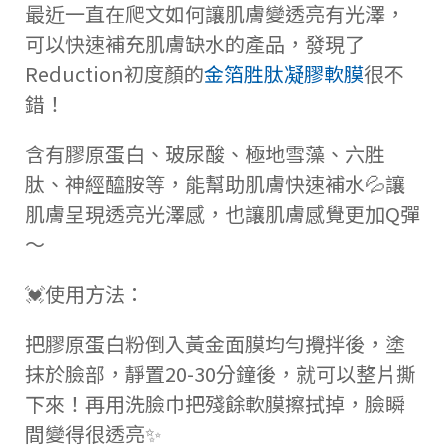
最近一直在爬文如何讓肌膚變透亮有光澤，
可以快速補充肌膚缺水的產品，
發現了
Reduction初度顏的
金箔胜肽凝膠軟膜
很不
錯！
含有膠原蛋白、玻尿酸、極地雪藻、六胜
肽、神經醯胺等，能幫助肌膚快速補水💦
讓
肌膚呈現透亮光澤感，也讓肌膚感覺更加Q彈
～
💓使用方法：
把膠原蛋白粉倒入黃金面膜均勻攪拌後，塗
抹於臉部，靜置20-30分鐘後，就可以整片撕
下來！再用洗臉巾把殘餘軟膜擦拭掉，臉瞬
間變得很透亮✨