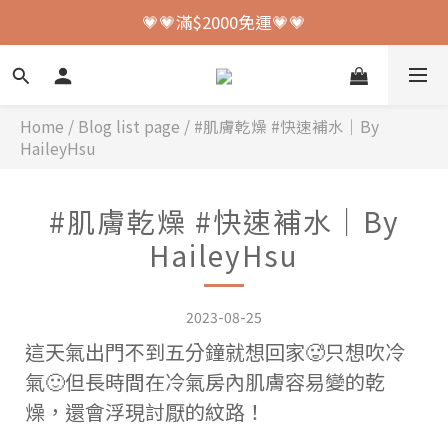
💗💗加入會員送150元購物金💗💗
💗💗滿$2000免運💗💗
💗💗加入會員送150元購物金💗💗
Home
/
Blog list page
/
#肌膚乾燥 #快速補水｜By
HaileyHsu
#肌膚乾燥 #快速補水｜By
HaileyHsu
2023-08-25
這天氣出門不到五分鐘就想回家🥵
只想吹冷
氣🙂
但長時間在冷氣房內肌膚容易變的乾
燥，
還會浮現討厭的紋路！