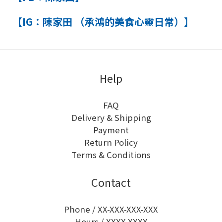
【IG：
陳家田 （承鴻的美食心靈日常）
】
Help
FAQ
Delivery & Shipping
Payment
Return Policy
Terms & Conditions
Contact
Phone / XX-XXX-XXX-XXX
Hours / XXXX-XXXX