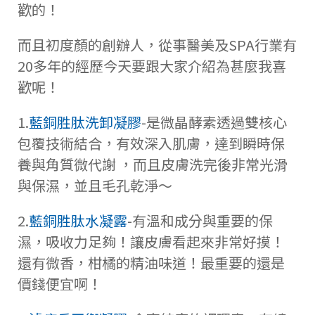
歡的！
而且初度顏的創辦人，從事醫美及SPA行業有
20多年的經歷今天要跟大家介紹為甚麼我喜
歡呢！
1.
藍銅胜肽洗卸凝膠
-是微晶酵素透過雙核心
包覆技術結合，有效深入肌膚，達到瞬時保
養與角質微代謝 ，而且皮膚洗完後非常光滑
與保濕，並且毛孔乾淨～
2.
藍銅胜肽水凝露
-有溫和成分與重要的保
濕，吸收力足夠！讓皮膚看起來非常好摸！
還有微香，柑橘的精油味道！最重要的還是
價錢便宜啊！