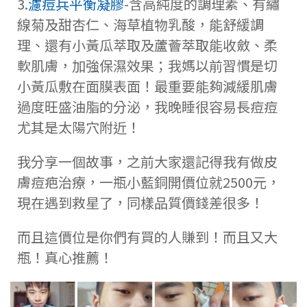
3.
濾痘兵平衡凝膠
-含高純度的調理素、有繡
線菊及甜杏仁、海草植物乳酸，能舒緩調
理、還有小黃瓜萃取及蘆薈萃取能收斂、柔
軟肌膚，加強保濕效果；我媽以前習慣是切
小黃瓜敷在面膜表面！最重要能夠減緩肌膚
過度旺盛油脂的分泌，我晚睡很容易長痘痘
尤其是太陽穴附近！
我分享一個故事，之前大家還記得我有做皮
膚痘疤治療，一瓶小藍銅開價位就2500元，
現在遇到救星了，同樣品質價錢差很多！
而且這價位是你們有買的人賺到！而且又大
瓶！真心推薦！