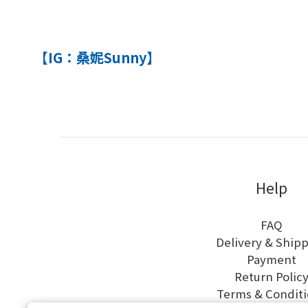
【IG：
桑妮Sunny
】
Help
FAQ
Delivery & Ship
Payment
Return Polic
Terms & Conditi