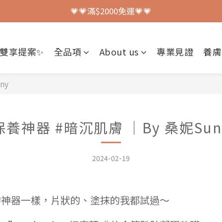
💗💗加入會員送150元購物金💗💗
💗💗滿$2000免運💗💗
💗💗加入會員送150元購物金💗💗
✨雙享提案✨
全品項
About us
專業見證
養膚
ny
保養神器 #暗沉肌膚 ｜By 桑妮Sun
2024-02-19
的神器一樣，片狀的、塗抹的我都試過～