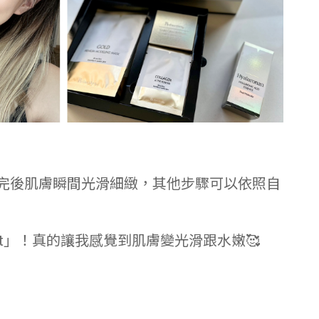
用完後肌膚瞬間光滑細緻，其他步驟可以依照自
art」！真的讓我感覺到肌膚變光滑跟水嫩🥰