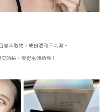
雪藻萃取物，成份溫和不刺激。
脫皮的臉，變得水潤透亮！