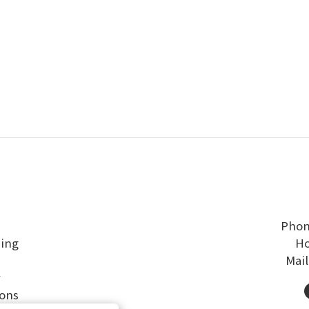
Phon
ping
Ho
Mai
y
ons