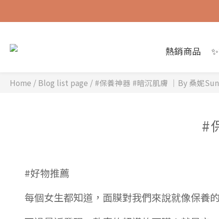
熱銷商品
Home
/
Blog list page
/
#保養神器 #暗沉肌膚 ｜By 桑妮Sun
#
#好物推薦
每個女生都知道，面膜對我們來說就像保養