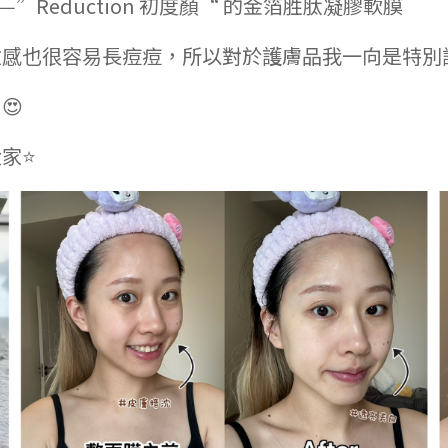
Reduction 初度顏“ 的金箔胜肽凝膠軟膜
敏感也很容易長痘痘，所以對於護膚品我一向是特別
😍
⭐️